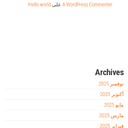
A WordPress Commenter
على
Hello world!
Firewood for Sale Near Me
Barndominium for Sale
مدونة عوالم
Ditchit
online quran academy
أفضل شركة سيو
سوق قربان للسمك
السفارة
Archives
نوفمبر 2025
أكتوبر 2025
مايو 2025
مارس 2025
فبراير 2025