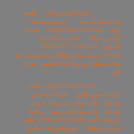
Holiday cottage Borjomi
أفضل
شركة سيو في مصر
برامج سياحية في
تركيا
best gold detector machine
محامي
تأسيس شركات
محامي شركات في
السعودية
UIG Ground
GER Titan X13
Scanner
مرشد سياحى ايطاليا روما سويسرا
بيع
ساعة بريتلينج
بيع رويال اوك اوفشور
مزارع
البن
hurghada private boat trip
افضل
شركة تصميم مواقع
شركة سياحة في
جورجيا
رحلات سياحة في روسيا
عروض
جورجيا
رحلات سياحة في روسيا
برنامج
أذربيجان 5 أيام
what to do in hurghada
سائق
عربي في ايطاليا
بيع رولكس ياخت ماستر