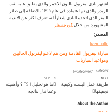
اشتهر نادي ليفربول باللون الاحمر والذي يطلق عليه لقب
الريدز والذي تم اعتماده في عام 1896 بالاضافة إلى طائر
الليفر الذي اتخذه النادي شعاراً له، تعرف اكثر عن الاندية
المشهورة من خلال
كورة ستار
المصدر:
liverpoolfc
مباراة ليفربول القادمة ومن هم لاعبو ليفربول الحاليين
ومواعيد المباريات
Category
Uncategorized
تصفّح
Previous
PREVIOUS
Next
NEXT
طريقة عمل البسله وكيفية
ما هو تحليل TSH ؟ وأهميته
Post
Post
المقالات
تجفيفها
وعما تدل نتائجه
About The Author
admin