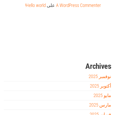
A WordPress Commenter
على
Hello world!
Firewood for Sale Near Me
Barndominium for Sale
مدونة عوالم
Ditchit
online quran academy
أفضل شركة سيو
سوق قربان للسمك
السفارة
Archives
نوفمبر 2025
أكتوبر 2025
مايو 2025
مارس 2025
فبراير 2025