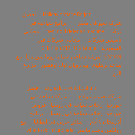
Holiday cottage Borjomi
أفضل
شركة سيو في مصر
برامج سياحية في
تركيا
best gold detector machine
محامي
تأسيس شركات
محامي شركات في
السعودية
UIG Ground
GER Titan X13
Scanner
مرشد سياحى ايطاليا روما سويسرا
بيع
ساعة بريتلينج
بيع رويال اوك اوفشور
مزارع
البن
hurghada private boat trip
افضل
شركة تصميم مواقع
شركة سياحة في
جورجيا
رحلات سياحة في روسيا
عروض
جورجيا
رحلات سياحة في روسيا
برنامج
أذربيجان 5 أيام
سائق عربي في ايطاليا
بيع
رولكس ياخت ماستر
what to do in hurghada