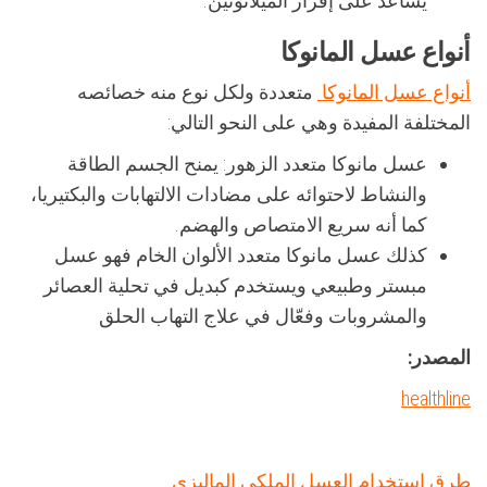
يساعد على إفراز الميلاتونين.
أنواع عسل المانوكا
أنواع عسل المانوكا
متعددة ولكل نوع منه خصائصه
المختلفة المفيدة وهي على النحو التالي:
عسل مانوكا متعدد الزهور: يمنح الجسم الطاقة
والنشاط لاحتوائه على مضادات الالتهابات والبكتيريا،
كما أنه سريع الامتصاص والهضم.
كذلك عسل مانوكا متعدد الألوان الخام فهو عسل
مبستر وطبيعي ويستخدم كبديل في تحلية العصائر
والمشروبات وفعّال في علاج التهاب الحلق
المصدر:
healthline
طرق استخدام العسل الملكي الماليزي