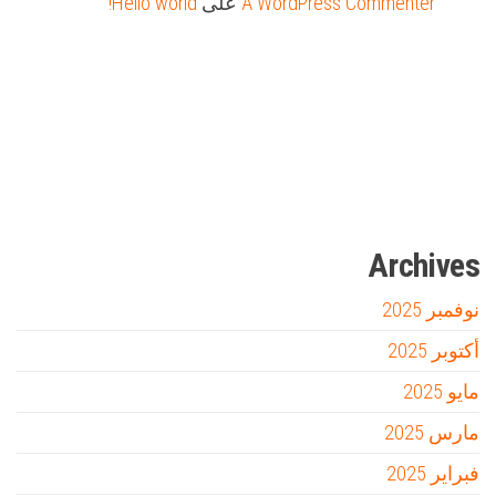
A WordPress Commenter
على
Hello world!
Firewood for Sale Near Me
Barndominium for Sale
مدونة عوالم
Ditchit
online quran academy
أفضل شركة سيو
سوق قربان للسمك
السفارة
Archives
نوفمبر 2025
أكتوبر 2025
مايو 2025
مارس 2025
فبراير 2025