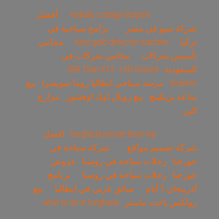
Holiday cottage Borjomi
أفضل
شركة سيو في مصر
برامج سياحية في
تركيا
best gold detector machine
محامي
تأسيس شركات
محامي شركات في
السعودية
UIG Ground
GER Titan X13
Scanner
مرشد سياحى ايطاليا روما سويسرا
بيع
ساعة بريتلينج
بيع رويال اوك اوفشور
مزارع
البن
hurghada private boat trip
افضل
شركة تصميم مواقع
شركة سياحة في
جورجيا
رحلات سياحة في روسيا
عروض
جورجيا
رحلات سياحة في روسيا
برنامج
أذربيجان 5 أيام
سائق عربي في ايطاليا
بيع
رولكس ياخت ماستر
what to do in hurghada