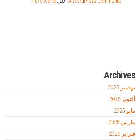
A WordPress Commenter
على
Hello world!
Firewood for Sale Near Me
Barndominium for Sale
مدونة عوالم
Ditchit
online quran academy
أفضل شركة سيو
سوق قربان للسمك
السفارة
Archives
نوفمبر 2025
أكتوبر 2025
مايو 2025
مارس 2025
فبراير 2025