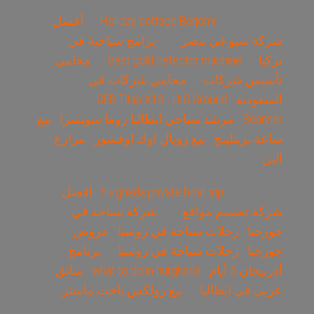
Holiday cottage Borjomi
أفضل
شركة سيو في مصر
برامج سياحية في
تركيا
best gold detector machine
محامي
تأسيس شركات
محامي شركات في
السعودية
UIG Ground
GER Titan X13
Scanner
مرشد سياحى ايطاليا روما سويسرا
بيع
ساعة بريتلينج
بيع رويال اوك اوفشور
مزارع
البن
hurghada private boat trip
افضل
شركة تصميم مواقع
شركة سياحة في
جورجيا
رحلات سياحة في روسيا
عروض
جورجيا
رحلات سياحة في روسيا
برنامج
أذربيجان 5 أيام
what to do in hurghada
سائق
عربي في ايطاليا
بيع رولكس ياخت ماستر