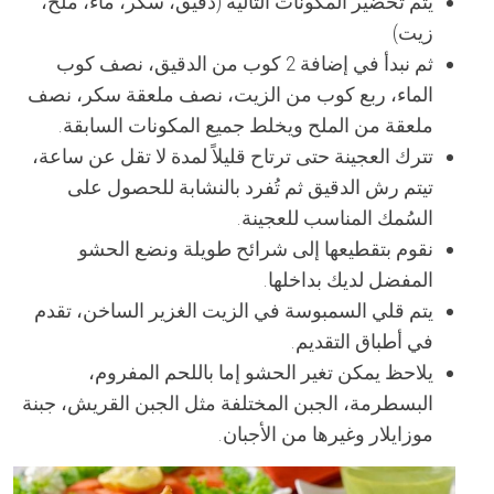
يتم تحضير المكونات التالية (دقيق، سكر، ماء، ملح،
زيت)
ثم نبدأ في إضافة 2 كوب من الدقيق، نصف كوب
الماء، ربع كوب من الزيت، نصف ملعقة سكر، نصف
ملعقة من الملح ويخلط جميع المكونات السابقة.
تترك العجينة حتى ترتاح قليلاً لمدة لا تقل عن ساعة،
تيتم رش الدقيق ثم تُفرد بالنشابة للحصول على
السُمك المناسب للعجينة.
نقوم بتقطيعها إلى شرائح طويلة ونضع الحشو
المفضل لديك بداخلها.
يتم قلي السمبوسة في الزيت الغزير الساخن، تقدم
في أطباق التقديم.
يلاحظ يمكن تغير الحشو إما باللحم المفروم،
البسطرمة، الجبن المختلفة مثل الجبن القريش، جبنة
موزايلار وغيرها من الأجبان.