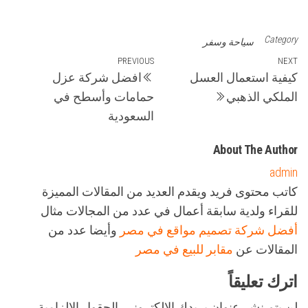
Category
سياحة وسفر
تصفّح
Previous
PREVIOUS
Next
NEXT
كيفية استعمال العسل
افضل شركة عزل
Post
Post
المقالات
الملكي الذهبي
حمامات وأسطح في
السعودية
About The Author
admin
كاتب محتوى فريد ويقدم العديد من المقالات المميزة
للقراء ولدية سابقة أعمال في عدد من المجالات مثال
أفضل شركة تصميم مواقع في مصر
وأيضا عدد من
المقالات عن
مقابر للبيع في مصر
اترك تعليقاً
لن يتم نشر عنوان بريدك الإلكتروني.
الحقول الإلزامية