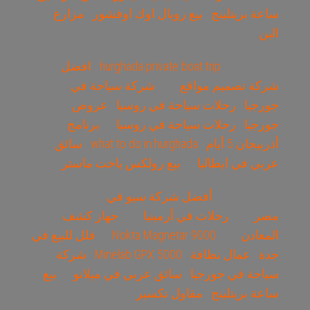
ساعة بريتلينج
بيع رويال اوك اوفشور
مزارع
البن
hurghada private boat trip
افضل
شركة تصميم مواقع
شركة سياحة في
جورجيا
رحلات سياحة في روسيا
عروض
جورجيا
رحلات سياحة في روسيا
برنامج
أذربيجان 5 أيام
what to do in hurghada
سائق
عربي في ايطاليا
بيع رولكس ياخت ماستر
أفضل شركة سيو في
مصر
رحلات في أرمينيا
جهاز كشف
المعادن
Nokta Magnetar 9000
فلل للبيع في
جدة
عمال نظافة
Minelab GPX 5000
شركة
سياحة في جورجيا
سائق عربي في ميلانو
بيع
ساعة بريتلينج
مقاول تكسير