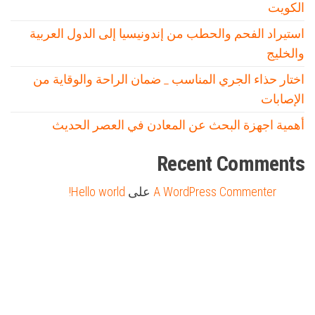
الكويت
استيراد الفحم والحطب من إندونيسيا إلى الدول العربية
والخليج
اختار حذاء الجري المناسب _ ضمان الراحة والوقاية من
الإصابات
أهمية اجهزة البحث عن المعادن في العصر الحديث
Recent Comments
A WordPress Commenter
على
Hello world!
Firewood for Sale Near Me
Barndominium for Sale
مدونة عوالم
Ditchit
online quran academy
أفضل شركة سيو
سوق قربان للسمك
السفارة