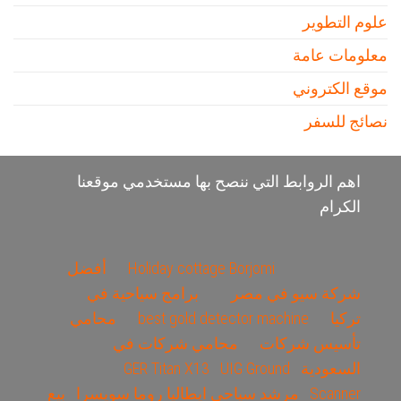
علوم التطوير
معلومات عامة
موقع الكتروني
نصائج للسفر
اهم الروابط التي ننصح بها مستخدمي موقعنا
الكرام
Holiday cottage Borjomi
أفضل
شركة سيو في مصر
برامج سياحية في
تركيا
best gold detector machine
محامي
تأسيس شركات
محامي شركات في
السعودية
UIG Ground
GER Titan X13
Scanner
مرشد سياحى ايطاليا روما سويسرا
بيع