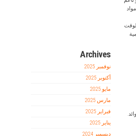
مواد
Firewood for Sale Near Me
Barndominium for Sale
في ذلك الوقت
ية
مدونة عوالم
Ditchit
online quran academy
أفضل شركة سيو
سوق قربان للسمك
السفارة
Archives
نوفمبر 2025
أكتوبر 2025
مايو 2025
مارس 2025
فبراير 2025
ئد.
يناير 2025
ديسمبر 2024