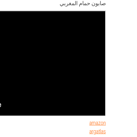
صابون حمام المغربي
amazon
argatlas