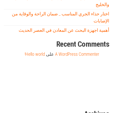
والخليج
اختار حذاء الجري المناسب _ ضمان الراحة والوقاية من
الإصابات
أهمية اجهزة البحث عن المعادن في العصر الحديث
Recent Comments
A WordPress Commenter
على
Hello world!
Firewood for Sale Near Me
Barndominium for Sale
مدونة عوالم
Ditchit
online quran academy
أفضل شركة سيو
سوق قربان للسمك
السفارة