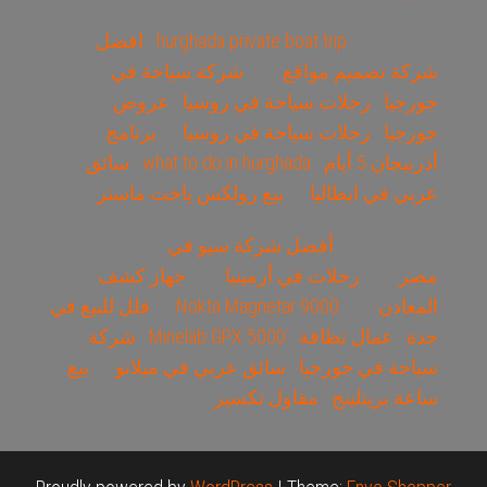
hurghada private boat trip
افضل
شركة تصميم مواقع
شركة سياحة في
جورجيا
رحلات سياحة في روسيا
عروض
جورجيا
رحلات سياحة في روسيا
برنامج
أذربيجان 5 أيام
what to do in hurghada
سائق
عربي في ايطاليا
بيع رولكس ياخت ماستر
أفضل شركة سيو في
مصر
رحلات في أرمينيا
جهاز كشف
المعادن
Nokta Magnetar 9000
فلل للبيع في
جدة
عمال نظافة
Minelab GPX 5000
شركة
سياحة في جورجيا
سائق عربي في ميلانو
بيع
ساعة بريتلينج
مقاول تكسير