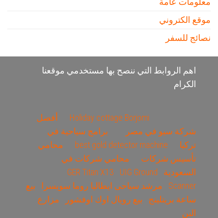
معلومات عامة
موقع الكتروني
نصائج للسفر
اهم الروابط التي ننصح بها مستخدمي موقعنا
الكرام
Holiday cottage Borjomi
أفضل
شركة سيو في مصر
برامج سياحية في
تركيا
best gold detector machine
محامي
تأسيس شركات
محامي شركات في
السعودية
UIG Ground
GER Titan X13
Scanner
مرشد سياحى ايطاليا روما سويسرا
بيع
ساعة بريتلينج
بيع رويال اوك اوفشور
مزارع
البن