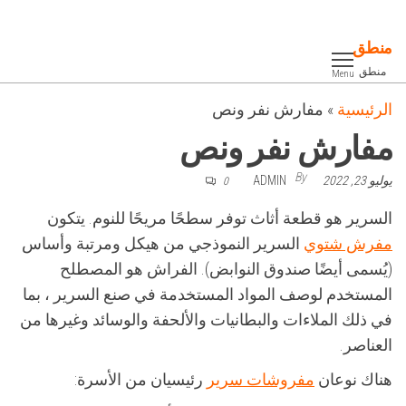
Ski
t
منطق
th
منطق
Menu
conten
الرئيسية
»
مفارش نفر ونص
مفارش نفر ونص
By
يوليو 23, 2022
ADMIN
0
السرير هو قطعة أثاث توفر سطحًا مريحًا للنوم. يتكون
مفرش شتوي
السرير النموذجي من هيكل ومرتبة وأساس
(يُسمى أيضًا صندوق النوابض). الفراش هو المصطلح
المستخدم لوصف المواد المستخدمة في صنع السرير ، بما
في ذلك الملاءات والبطانيات والألحفة والوسائد وغيرها من
العناصر.
هناك نوعان
مفروشات سرير
رئيسيان من الأسرة: