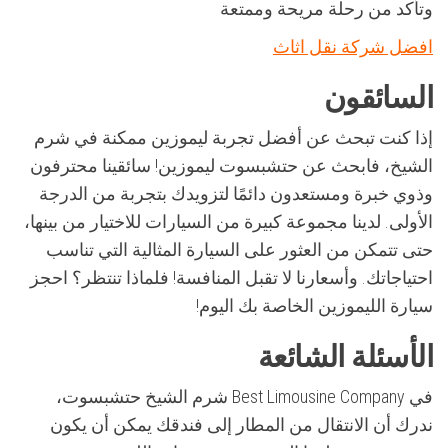
وتأكد من رحلة مريحة وممتعة
افضل شركة نقل اثاث
السائقون
إذا كنت تبحث عن أفضل تجربة ليموزين ممكنة في شرم
الشيخ، فابحث عن حتشبسوت ليموزين! سائقينا محترفون
وذوي خبرة ومستعدون دائمًا لتزويدك بتجربة من الدرجة
الأولى. لدينا مجموعة كبيرة من السيارات للاختيار من بينها،
حتى تتمكن من العثور على السيارة المثالية التي تناسب
احتياجاتك. وأسعارنا لا تقبل المنافسة! فلماذا تنتظر؟ احجز
سيارة الليموزين الخاصة بك اليوم!
الأسئلة الشائعة
في Best Limousine Company شرم الشيخ حتشبسوت،
ندرك أن الانتقال من المطار إلى فندقك يمكن أن يكون