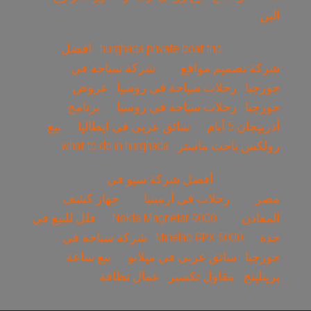
البن
hurghada private boat trip
افضل
شركة تصميم مواقع
شركة سياحة في
جورجيا
رحلات سياحة في روسيا
عروض
جورجيا
رحلات سياحة في روسيا
برنامج
أذربيجان 5 أيام
سائق عربي في ايطاليا
بيع
رولكس ياخت ماستر
what to do in hurghada
أفضل شركة سيو في
مصر
رحلات في أرمينيا
جهاز كشف
المعادن
Nokta Magnetar 9000
فلل للبيع في
جدة
Minelab GPX 5000
شركة سياحة في
جورجيا
سائق عربي في ميلانو
بيع ساعة
بريتلينج
مقاول تكسير
عمال نظافة