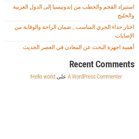
استيراد الفحم والحطب من إندونيسيا إلى الدول العربية
والخليج
اختار حذاء الجري المناسب _ ضمان الراحة والوقاية من
الإصابات
أهمية اجهزة البحث عن المعادن في العصر الحديث
Recent Comments
A WordPress Commenter
على
Hello world!
Firewood for Sale Near Me
Barndominium for Sale
مدونة عوالم
Ditchit
online quran academy
أفضل شركة سيو
سوق قربان للسمك
السفارة