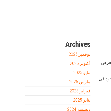
Firewood for Sale Near Me
Barndominium for Sale
مدونة عوالم
Ditchit
online quran academy
أفضل شركة سيو
سوق قربان للسمك
السفارة
Archives
نوفمبر 2025
لعرض
أكتوبر 2025
مايو 2025
جود في
مارس 2025
فبراير 2025
يناير 2025
ديسمبر 2024