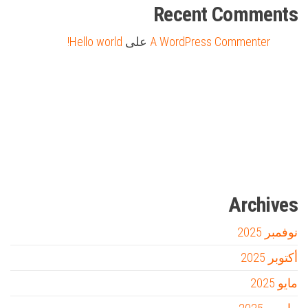
Recent Comments
A WordPress Commenter
على
Hello world!
Firewood for Sale Near Me
Barndominium for Sale
مدونة عوالم
Ditchit
online quran academy
أفضل شركة سيو
سوق قربان للسمك
السفارة
Archives
نوفمبر 2025
أكتوبر 2025
مايو 2025