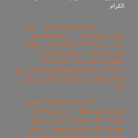
الكرام
Holiday cottage Borjomi
أفضل
شركة سيو في مصر
برامج سياحية في
تركيا
best gold detector machine
محامي
تأسيس شركات
محامي شركات في
السعودية
UIG Ground
GER Titan X13
Scanner
مرشد سياحى ايطاليا روما سويسرا
بيع
ساعة بريتلينج
بيع رويال اوك اوفشور
مزارع
البن
hurghada private boat trip
افضل
شركة تصميم مواقع
شركة سياحة في
جورجيا
رحلات سياحة في روسيا
عروض
جورجيا
رحلات سياحة في روسيا
برنامج
أذربيجان 5 أيام
what to do in hurghada
سائق