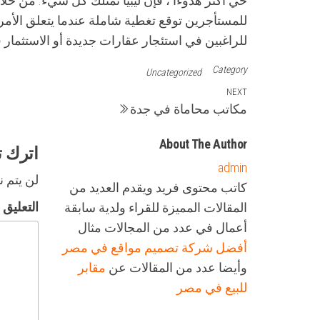
حي أكثر هدوءًا ، فإن ليبيا تمتلك كل شيء. من خلا
للمستأجرين توقع تغطية شاملة عندما يتعلق الأمر 
للراغبين في استئجار عقارات جديدة أو الاستثمار في
Category
Uncategorized
تصفّح
Next
NEXT
مكاتب محاماة في جدة
Post
المقالات
About The Author
اترك تع
admin
لن يتم ن
كاتب محتوى فريد ويقدم العديد من
التعليق
المقالات المميزة للقراء ولدية سابقة
أعمال في عدد من المجالات مثال
أفضل شركة تصميم مواقع في مصر
وأيضا عدد من المقالات عن
مقابر
للبيع في مصر