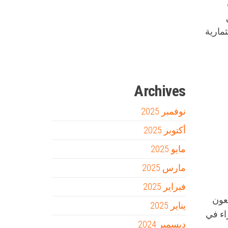
Firewood for Sale Near Me
Barndominium for Sale
مارية
مدونة عوالم
Ditchit
online quran academy
أفضل شركة سيو
سوق قربان للسمك
السفارة
Archives
نوفمبر 2025
أكتوبر 2025
مايو 2025
مارس 2025
فبراير 2025
لعون
يناير 2025
اء في
ديسمبر 2024