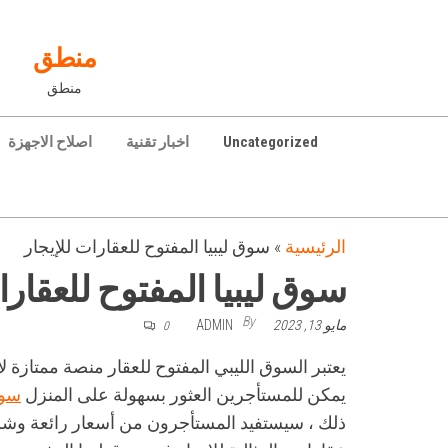
Ski
t
منطق
th
منطق
conten
Uncategorized
اخبار تقنية
اصلاح الاجهزة
الرئيسية
»
سوق ليبيا المفتوح للعقارات للإيجار
سوق ليبيا المفتوح للعقارا
By
مايو 13, 2023
ADMIN
0
يعتبر السوق الليبي المفتوح للعقار منصة ممتازة ل
يمكن للمستأجرين العثور بسهولة على المنزل
سوق
ذلك ، سيستفيد المستأجرون من أسعار رائعة وشرو