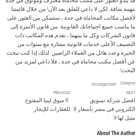
قد يبدو العثور على مكتب محاماة محترف وموثوق في جدة
مهمة شاقة. لكن لا داعي للقلق بعد الآن! من خلال قائمتنا
لأفضل مكاتب المحاماة في جدة ، ستتمكن من العثور على
ما يناسب جميع احتياجاتك القانونية. من قانون الأسرة إلى
قانون الشركات وكل ما بينهما ، تقدم هذه المكاتب ذات
التصنيف الأعلى خدمات قانونية ممتازة مع سنوات من
الخبرة وعدد هائل من العملاء الراضين. لذلك إذا كنت تبحث
عن أفضل مكتب محاماة في جدة ، فلا داعي لمزيد من
البحث!
Category
Uncategorized
تصفّح
Previous
PREVIOUS
Next
NEXT
افضل شركة تسويق
سوق ليبيا المفتوح
Post
Post
المقالات
الكتروني في مصر بأسعار لا
للعقارات للإيجار
مثيل لها
About The Author