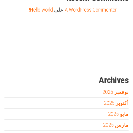
A WordPress Commenter
على
Hello world!
Firewood for Sale Near Me
Barndominium for Sale
مدونة عوالم
Ditchit
online quran academy
أفضل شركة سيو
سوق قربان للسمك
السفارة
Archives
نوفمبر 2025
أكتوبر 2025
مايو 2025
مارس 2025