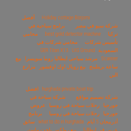
Holiday cottage Borjomi
أفضل
شركة سيو في مصر
برامج سياحية في
تركيا
best gold detector machine
محامي
تأسيس شركات
محامي شركات في
السعودية
UIG Ground
GER Titan X13
Scanner
مرشد سياحى ايطاليا روما سويسرا
بيع
ساعة بريتلينج
بيع رويال اوك اوفشور
مزارع
البن
hurghada private boat trip
افضل
شركة تصميم مواقع
شركة سياحة في
جورجيا
رحلات سياحة في روسيا
عروض
جورجيا
رحلات سياحة في روسيا
برنامج
أذربيجان 5 أيام
what to do in hurghada
سائق
عربي في ايطاليا
بيع رولكس ياخت ماستر