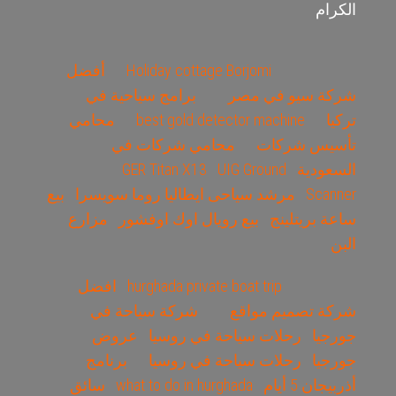
الكرام
Holiday cottage Borjomi
أفضل
شركة سيو في مصر
برامج سياحية في
تركيا
best gold detector machine
محامي
تأسيس شركات
محامي شركات في
السعودية
UIG Ground
GER Titan X13
Scanner
مرشد سياحى ايطاليا روما سويسرا
بيع
ساعة بريتلينج
بيع رويال اوك اوفشور
مزارع
البن
hurghada private boat trip
افضل
شركة تصميم مواقع
شركة سياحة في
جورجيا
رحلات سياحة في روسيا
عروض
جورجيا
رحلات سياحة في روسيا
برنامج
أذربيجان 5 أيام
what to do in hurghada
سائق