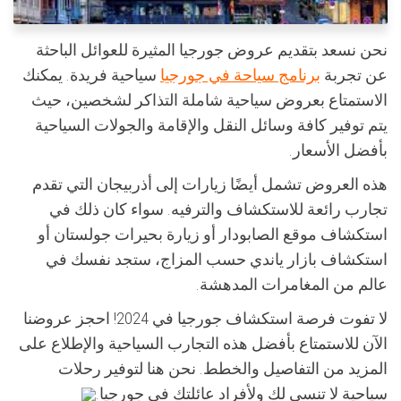
نحن نسعد بتقديم عروض جورجيا المثيرة للعوائل الباحثة
عن تجربة
برنامج سياحة في جورجيا
سياحية فريدة. يمكنك
الاستمتاع بعروض سياحية شاملة التذاكر لشخصين، حيث
يتم توفير كافة وسائل النقل والإقامة والجولات السياحية
بأفضل الأسعار.
هذه العروض تشمل أيضًا زيارات إلى أذربيجان التي تقدم
تجارب رائعة للاستكشاف والترفيه. سواء كان ذلك في
استكشاف موقع الصابودار أو زيارة بحيرات جولستان أو
استكشاف بازار ياندي حسب المزاج، ستجد نفسك في
عالم من المغامرات المدهشة.
لا تفوت فرصة استكشاف جورجيا في 2024! احجز عروضنا
الآن للاستمتاع بأفضل هذه التجارب السياحية والإطلاع على
المزيد من التفاصيل والخطط. نحن هنا لتوفير رحلات
سياحية لا تنسى لك ولأفراد عائلتك في جورجيا.