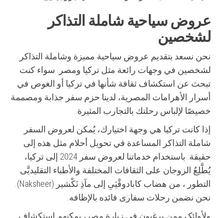
عروض سياحية شاملة التذاكر
لشخصين
نحن نسعد بتقديم عروض سياحية مميزة وشاملة التذاكر
لشخصين في وجهات رائعة مثل تركيا ومصر. سواء كنت
تبحث عن استكشاف ثقافة شأنها في تركيا أو الغوص في
أسرار الأهرامات المصرية، لدينا حزم سفر جذابة ومصممة
خصيصًا لإلباس رحلتك بالتجارب المثيرة.
إذا كانت تركيا هي وجهة اختيارك، يُمكن لعروض السفر
شاملة التذاكر المساعدة في تحويل أحلام مثل هذه إلى
حقيقة. باستخدام خدماتنا لعروض سفر 2024 إلى تركيا،
يُطَّلِعُ الزوجان على الثقافات المختلفة والأطباء التقليديَّى
التطور ، من هضاب كابادوقْیَىِ إلى مآذِ نَکْشير (Naksheer).
نحن نضمن رحلات سفاری فائده بالإظافه.
ولأولئک ممن يرغبون في زيارة مصر، يمكنهم استكشاف