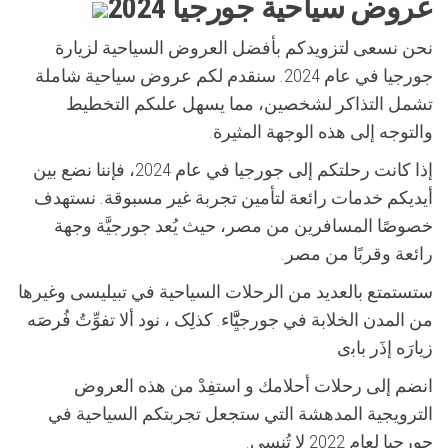
عروض سياحية جورجيا 2024
نحن نسعى لتزويدكم بأفضل العروض السياحية لزيارة
جورجيا في عام 2024. سنقدم لكم عروض سياحية شاملة
تشمل التذاكر لشخصين، مما يسهل علىكم التخطيط
والتوجه إلى هذه الوجهة المثيرة.
إذا كانت رحلتكم إلى جورجيا في عام 2024، فإننا نضع بين
أيديكم خدمات رائعة لتأمين تجربة غير مسبوقة. نستهدف
خصوصًا المسافرين من مصر، حيث يُعد جورجیَّة وجهة
رائعة وقربًا من مصر.
ستستمتع بالعديد من الرحلات السياحية في تبيلیسی وغيرها
من المدن الخلابة في جورجیََِّّاء. كذلِک ، نود ألا تفوِّتُ فُرصَە
زیارَە إذَر باﺑﯼ
انضم إلى رحلات أحلامك و استفِدْ من هذه العروض
الترويجية المدهشة التي ستجعل تجربتكم السياحية في
جورجيا لعام 2022 لا تُنسى.