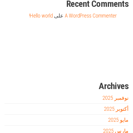
Recent Comments
A WordPress Commenter
على
Hello world!
Firewood for Sale Near Me
Barndominium for Sale
مدونة عوالم
Ditchit
online quran academy
أفضل شركة سيو
سوق قربان للسمك
السفارة
Archives
نوفمبر 2025
أكتوبر 2025
مايو 2025
مارس 2025