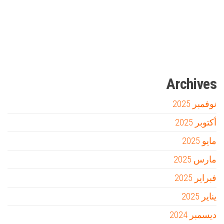
Firewood for Sale Near Me
Barndominium for Sale
مدونة عوالم
Ditchit
online quran academy
أفضل شركة سيو
سوق قربان للسمك
السفارة
Archives
نوفمبر 2025
أكتوبر 2025
مايو 2025
مارس 2025
فبراير 2025
يناير 2025
ديسمبر 2024