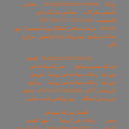
تركيا
best gold detector machine
محامي
تأسيس شركات
محامي شركات في
السعودية
UIG Ground
GER Titan X13
Scanner
مرشد سياحى ايطاليا روما سويسرا
بيع
ساعة بريتلينج
بيع رويال اوك اوفشور
مزارع
البن
hurghada private boat trip
افضل
شركة تصميم مواقع
شركة سياحة في
جورجيا
رحلات سياحة في روسيا
عروض
جورجيا
رحلات سياحة في روسيا
برنامج
أذربيجان 5 أيام
what to do in hurghada
سائق
عربي في ايطاليا
بيع رولكس ياخت ماستر
أفضل شركة سيو في
مصر
رحلات في أرمينيا
جهاز كشف
المعادن
Nokta Magnetar 9000
فلل للبيع في