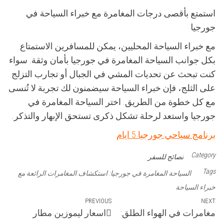
استمتع بأقصى درجات المغامرة مع خبراء السياحة في
جورجيا
مع خبراء السياحة المحليين، يمكن للمسافرين الاستمتاع
بكل جوانب السياحة المغامرة في جورجيا بأمان وثقة. سواء
كنت تبحث عن تحديات المشي في الجبال أو تجارب التزلج
على الثلج، فإن خبراء السياحة سيضمنون لك تجربة لا تُنسى
مع كل خطوة من الطريق. اختر السياحة المغامرة في
جورجيا واستعد لرحلة تشكل ذكرى تستحق الإبهار والتذكر.
برنامج سياحي جورجيا 5 ايام
Category
نصائج للسفر
Tags
السياحة المغامرة في جورجيا: استكشاف المغامرات الرائعة مع
خبراء السياحة
تصفّح
Previous
PREVIOUS
Next
NEXT
مغامرات في الهواء الطلق:
اسعار ليموزين مطار
Post
Post
المقالات