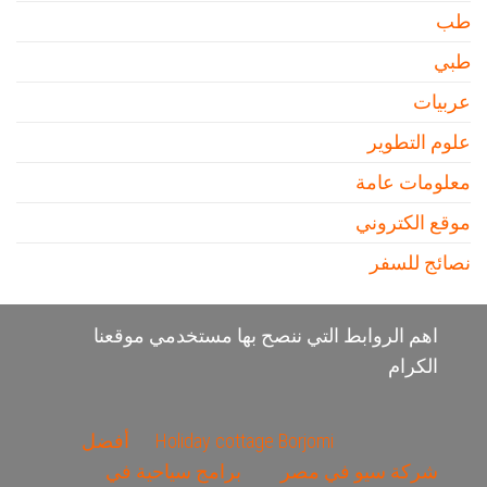
طب
طبي
عربيات
علوم التطوير
معلومات عامة
موقع الكتروني
نصائج للسفر
اهم الروابط التي ننصح بها مستخدمي موقعنا
الكرام
Holiday cottage Borjomi
أفضل
شركة سيو في مصر
برامج سياحية في