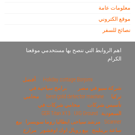
معلومات عامة
موقع الكتروني
نصائج للسفر
اهم الروابط التي ننصح بها مستخدمي موقعنا
الكرام
Holiday cottage Borjomi
أفضل
شركة سيو في مصر
برامج سياحية في
تركيا
best gold detector machine
محامي
تأسيس شركات
محامي شركات في
السعودية
UIG Ground
GER Titan X13
Scanner
مرشد سياحى ايطاليا روما سويسرا
بيع
ساعة بريتلينج
بيع رويال اوك اوفشور
مزارع