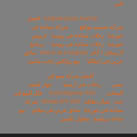
البن
hurghada private boat trip
افضل
شركة تصميم مواقع
شركة سياحة في
جورجيا
رحلات سياحة في روسيا
عروض
جورجيا
رحلات سياحة في روسيا
برنامج
أذربيجان 5 أيام
what to do in hurghada
سائق
عربي في ايطاليا
بيع رولكس ياخت ماستر
أفضل شركة سيو في
مصر
رحلات في أرمينيا
جهاز كشف
المعادن
Nokta Magnetar 9000
فلل للبيع في
جدة
عمال نظافة
Minelab GPX 5000
شركة
سياحة في جورجيا
سائق عربي في ميلانو
بيع
ساعة بريتلينج
مقاول تكسير