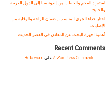
استيراد الفحم والحطب من إندونيسيا إلى الدول العربية
والخليج
اختار حذاء الجري المناسب _ ضمان الراحة والوقاية من
الإصابات
أهمية اجهزة البحث عن المعادن في العصر الحديث
Recent Comments
A WordPress Commenter
على
Hello world!
Firewood for Sale Near Me
Barndominium for Sale
مدونة عوالم
Ditchit
online quran academy
أفضل شركة سيو
سوق قربان للسمك
السفارة