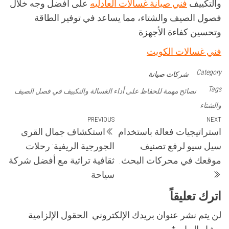
والتكييف
فني صيانة غسالات العادليه
على أفضل وجه خلال
فصول الصيف والشتاء، مما يساعد في توفير الطاقة
وتحسين كفاءة الأجهزة.
فني غسالات الكويت
Category
شركات صيانة
Tags
نصائح مهمة للحفاظ على أداء الغسالة والتكييف في فصل الصيف
والشتاء
تصفّح
Previous
PREVIOUS
Next
NEXT
استراتيجيات فعالة باستخدام
استكشاف جمال القرى
Post
Post
المقالات
سيل سيو لرفع تصنيف
الجورجية الريفية: رحلات
موقعك في محركات البحث.
ثقافية تراثية مع أفضل شركة
سياحة
اترك تعليقاً
لن يتم نشر عنوان بريدك الإلكتروني.
الحقول الإلزامية