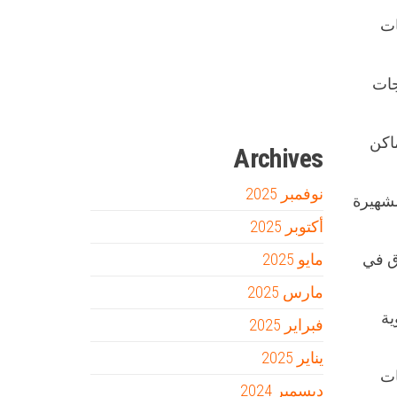
ات
Firewood for Sale Near Me
Barndominium for Sale
جات
مدونة عوالم
Ditchit
online quran academy
أفضل شركة سيو
سوق قربان للسمك
السفارة
اكن
Archives
نوفمبر 2025
الشهيرة
أكتوبر 2025
مايو 2025
وق في
مارس 2025
ية
فبراير 2025
يناير 2025
ات
ديسمبر 2024