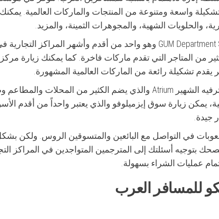
تشكيلة واسعة ومتنوعة من المنتجات والماركات العالمية. يمكنك 
كارية، والحلويات الشهية، والمجوهرات الثمينة، والمزيد.
من بين أبرز مراكز التسوق في موسكو تجد GUM Department Store وهو واحد من أقدم وأشهر المراكز التجارية 
ثير من المتاجر التي تقدم ماركات فاخرة. كما يمكنك زيارة مركز
بالإضافة إلى ذلك، يمكنك زيارة مجمع التسوق والترفيه الشهير Atrium والذي يضم الكثير من المحلات وا
ة، يمكن زيارة سوق إيزميلوفو والذي يعتبر واحداً من أقدم الأس
 جيدة.
عوبات في التواصل مع البائعين والمتسوقين الروس. ولكن بشكل
حك بتوجيه أسئلتك إلى المترجمين المتواجدين في المراكز التج
ام عمليات الشراء بسهولة.
و للمسافر العرب