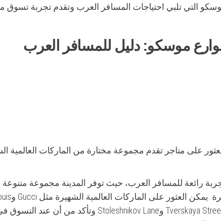
سكو التي تلبي احتياجات المسافر العرب وتقدم تجربة تسوق م
وارع موسكو: دليل للمسافر العرب
ور على متاجر تقدم مجموعة مختارة من الماركات العالمية ال
ربة رائعة للمسافر العرب، حيث توفر المدينة مجموعة متنوعة 
المتاجر الفاخرة والعلامات التجارية العالمية الشهيرة. يمكن العثور على ال
Vuitton وPrada في مناطق التسوق الرئيسية مثل Tverskaya Street وStoleshnikov Lane وتأكد من أن عند التسو