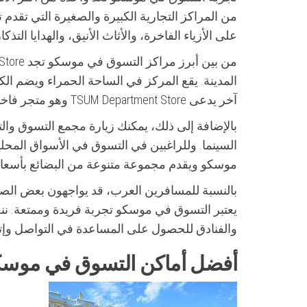
من المراكز التجارية الكبيرة والصغيرة التي تقدم 
على الأزياء الفاخرة، والأثاث الأنيق، والهدايا التذ
المدينة. يقع المركز في الساحة الحمراء ويضم الك
آخر يدعى TSUM Department Store وهو متجر فاخر يقدم تشكيلة رائعة من الماركات العالمية المشهورة.
السينما. وللراغبين في التسوق في الأسواق المحلي
موسكو ويقدم مجموعة متنوعة من البضائع بأسعار
بالنسبة للمسافرين العرب، قد يواجهون بعض الص
يعتبر التسوق في موسكو تجربة فريدة وممتعة. ننص
والفنادق للحصول على المساعدة في التواصل وإتم
أفضل أماكن التسوق في موسك