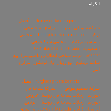
الكرام
Holiday cottage Borjomi
أفضل
شركة سيو في مصر
برامج سياحية في
تركيا
best gold detector machine
محامي
تأسيس شركات
محامي شركات في
السعودية
UIG Ground
GER Titan X13
Scanner
مرشد سياحى ايطاليا روما سويسرا
بيع
ساعة بريتلينج
بيع رويال اوك اوفشور
مزارع
البن
hurghada private boat trip
افضل
شركة تصميم مواقع
شركة سياحة في
جورجيا
رحلات سياحة في روسيا
عروض
جورجيا
رحلات سياحة في روسيا
برنامج
أذربيجان 5 أيام
what to do in hurghada
سائق