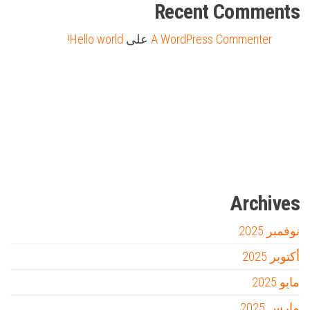
Recent Comments
A WordPress Commenter
على
Hello world!
Firewood for Sale Near Me
Barndominium for Sale
مدونة عوالم
Ditchit
online quran academy
أفضل شركة سيو
سوق قربان للسمك
السفارة
Archives
نوفمبر 2025
أكتوبر 2025
مايو 2025
مارس 2025