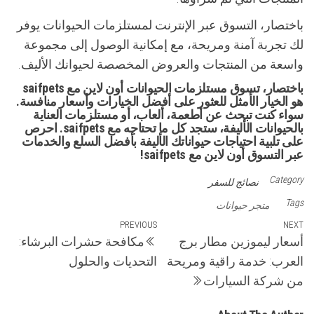
باختصار، التسوق عبر الإنترنت لمستلزمات الحيوانات يوفر
لك تجربة آمنة ومريحة، مع إمكانية الوصول إلى مجموعة
واسعة من المنتجات والعروض المخصصة لحيوانك الأليف.
باختصار، تسوق مستلزمات الحيوانات أون لاين مع saifpets
هو الخيار الأمثل للعثور على أفضل الخيارات وأسعار منافسة.
سواء كنت تبحث عن أطعمة، ألعاب، أو مستلزمات العناية
بالحيوانات الأليفة، ستجد كل ما تحتاجه مع saifpets. احرص
على تلبية احتياجات حيواناتك الأليفة بأفضل السلع والخدمات
عبر التسوق أون لاين مع saifpets!
Category
نصائج للسفر
Tags
متجر حيوانات
تصفّح
Previous
PREVIOUS
Next
NEXT
أسعار ليموزين مطار برج
مكافحة حشرات البرشاء:
Post
Post
المقالات
العرب: خدمة راقية ومريحة
التحديات والحلول
من شركة السيارات