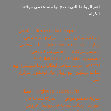
اهم الروابط التي ننصح بها مستخدمي موقعنا
الكرام
Holiday cottage Borjomi
أفضل
شركة سيو في مصر
برامج سياحية في
تركيا
best gold detector machine
محامي
تأسيس شركات
محامي شركات في
السعودية
UIG Ground
GER Titan X13
Scanner
مرشد سياحى ايطاليا روما سويسرا
بيع
ساعة بريتلينج
بيع رويال اوك اوفشور
مزارع
البن
hurghada private boat trip
افضل
شركة تصميم مواقع
شركة سياحة في
جورجيا
رحلات سياحة في روسيا
عروض