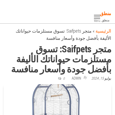
Ski
t
منطق
th
منطق
Menu
conten
الرئيسية
»
متجر Saifpets: تسوق مستلزمات حيواناتك
الأليفة بأفضل جودة وأسعار منافسة
متجر Saifpets: تسوق
مستلزمات حيواناتك الأليفة
بأفضل جودة وأسعار منافسة
By
يوليو 15, 2024
ADMIN
0