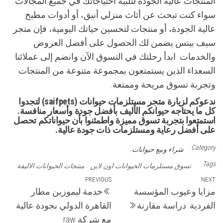
المنتجات عالية الجودة لتلبية احتياجاتك في جميع المجالات.
سواء كنت تبحث عن أثاث منزلي أنيق، أو أدوات مطبخ
عالية الجودة، أو منتجات لتحسين حياتك اليومية، فإن متجر
سيف بيتس يضمن لك الحصول على أفضل العروض
والخدمات. ابدأ رحلتك في التسوق الآن وانضم إلى عملائنا
السعداء الذين يستمتعون بمجموعة متنوعة من المنتجات
وتجربة تسوق مريحة وممتعة.
ندعوكم لزيارة متجر مستلزمات حيوانات (saifpets) لتجدوا
كل ما يحتاجه حيوانكم الأليف بأفضل جودة وأسعار منافسة.
استمتعوا بتجربة تسوق مميزة واطمئنوا بأن حيواناتكم تحصل
على أفضل رعاية ومستلزمات ذات جودة عالية.
Category
شراء وبيع حيوانات
Tags
تسوق مستلزمات الحيوانات اون لاين
منتجات الحيوانات الاليفة
تصفّح
Previous
PREVIOUS
Next
NEXT
مزايا وعيوب المؤسسة
خدمة ليموزين مطار
Post
Post
المقالات
الفردية: دراسة مقارنة
القاهرة الدولي بجودة عالية
مع شركة raw