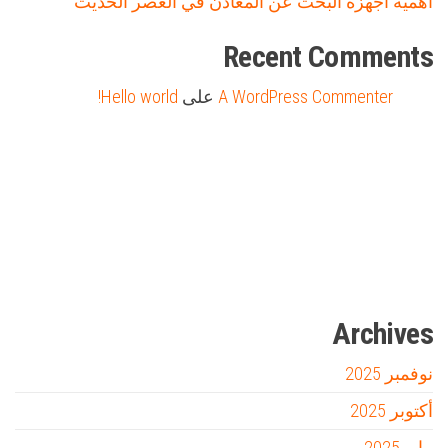
أهمية اجهزة البحث عن المعادن في العصر الحديث
Recent Comments
A WordPress Commenter
على
Hello world!
Firewood for Sale Near Me
Barndominium for Sale
مدونة عوالم
Ditchit
online quran academy
أفضل شركة سيو
سوق قربان للسمك
السفارة
Archives
نوفمبر 2025
أكتوبر 2025
مايو 2025