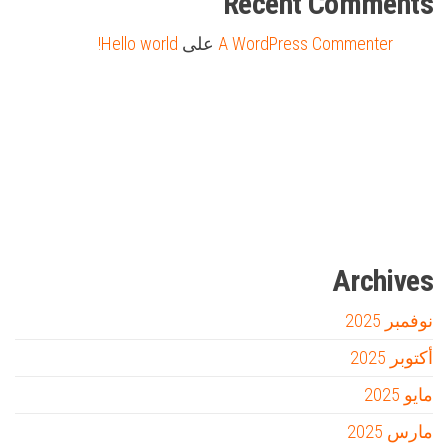
Recent Comments
A WordPress Commenter
على
Hello world!
Firewood for Sale Near Me
Barndominium for Sale
مدونة عوالم
Ditchit
online quran academy
أفضل شركة سيو
سوق قربان للسمك
السفارة
Archives
نوفمبر 2025
أكتوبر 2025
مايو 2025
مارس 2025