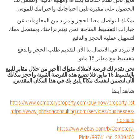
الحصول على مقبرة تلبي احتياجاتك واحترامك للموتى.
يمكنك التواصل معنا للحجز ولمزيد من المعلومات عن
خيارات التقسيط المتاحة. نحن نهتم براحتك وسنعمل معك
لتسهيل عملية الحجز والدفع.
لا تتردد في الاتصال بنا الآن لتقديم طلب الحجز والدفع
بتقسيط مع مقابر 15 مايو.
نحن نقدم لك فرصة لامتلاك مثواك الأخير من خلال مقابر للبيع
بالتقسيط 15 مايو. فلا تضيع هذه الفرصة الثمينة واحجز مكانك
الآن لتضمن لنفسك مكانًا يليق بك في هذا المكان المقدس.
شاهد أيضا
https://www.cemeteryproperty.com/buy-now/property-list
https://www.johnsonconsulting.com/services/businesses-
for-sale/
https://www.ebay.com/b/Cemetery-
Plots/88741/bn_2309402