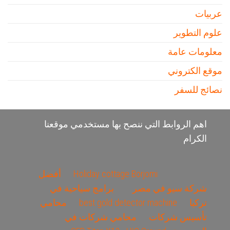
عربيات
علوم التطوير
معلومات عامة
موقع الكتروني
نصائج للسفر
اهم الروابط التي ننصح بها مستخدمي موقعنا
الكرام
Holiday cottage Borjomi
أفضل
شركة سيو في مصر
برامج سياحية في
تركيا
best gold detector machine
محامي
تأسيس شركات
محامي شركات في