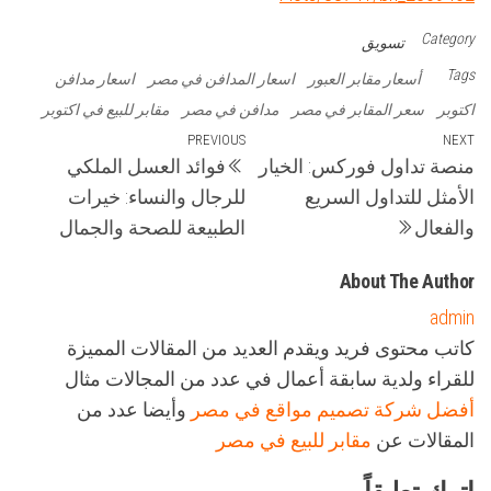
Category
تسويق
Tags
أسعار مقابر العبور
اسعار المدافن في مصر
اسعار مدافن
اكتوبر
سعر المقابر في مصر
مدافن في مصر
مقابر للبيع في اكتوبر
تصفّح
Previous
PREVIOUS
Next
NEXT
منصة تداول فوركس: الخيار
فوائد العسل الملكي
Post
Post
المقالات
الأمثل للتداول السريع
للرجال والنساء: خيرات
والفعال
الطبيعة للصحة والجمال
About The Author
admin
كاتب محتوى فريد ويقدم العديد من المقالات المميزة
للقراء ولدية سابقة أعمال في عدد من المجالات مثال
أفضل شركة تصميم مواقع في مصر
وأيضا عدد من
المقالات عن
مقابر للبيع في مصر