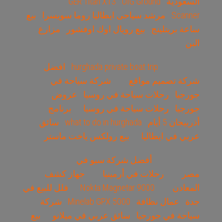
السعودية
UIG Ground
GER Titan X13
Scanner
مرشد سياحى ايطاليا روما سويسرا
بيع
ساعة بريتلينج
بيع رويال اوك اوفشور
مزارع
البن
hurghada private boat trip
افضل
شركة تصميم مواقع
شركة سياحة في
جورجيا
رحلات سياحة في روسيا
عروض
جورجيا
رحلات سياحة في روسيا
برنامج
أذربيجان 5 أيام
what to do in hurghada
سائق
عربي في ايطاليا
بيع رولكس ياخت ماستر
أفضل شركة سيو في
مصر
رحلات في أرمينيا
جهاز كشف
المعادن
Nokta Magnetar 9000
فلل للبيع في
جدة
عمال نظافة
Minelab GPX 5000
شركة
سياحة في جورجيا
سائق عربي في ميلانو
بيع