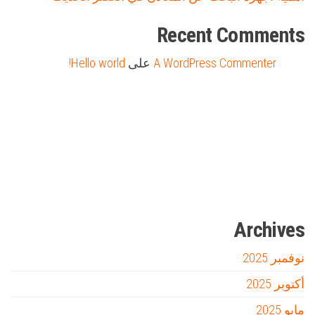
Recent Comments
A WordPress Commenter
على
Hello world!
Firewood for Sale Near Me
Barndominium for Sale
مدونة عوالم
Ditchit
online quran academy
أفضل شركة سيو
سوق قربان للسمك
السفارة
Archives
نوفمبر 2025
أكتوبر 2025
مايو 2025