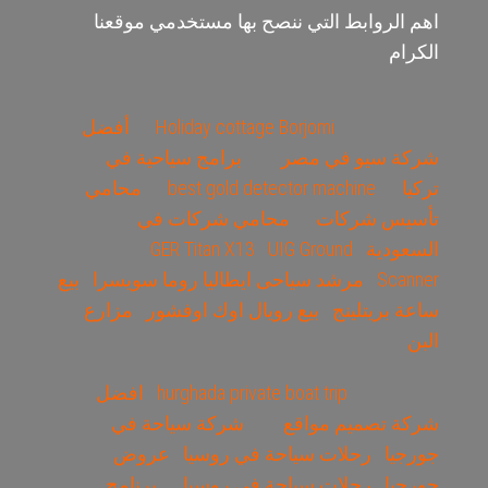
اهم الروابط التي ننصح بها مستخدمي موقعنا
الكرام
Holiday cottage Borjomi
أفضل
شركة سيو في مصر
برامج سياحية في
تركيا
best gold detector machine
محامي
تأسيس شركات
محامي شركات في
السعودية
UIG Ground
GER Titan X13
Scanner
مرشد سياحى ايطاليا روما سويسرا
بيع
ساعة بريتلينج
بيع رويال اوك اوفشور
مزارع
البن
hurghada private boat trip
افضل
شركة تصميم مواقع
شركة سياحة في
جورجيا
رحلات سياحة في روسيا
عروض
جورجيا
رحلات سياحة في روسيا
برنامج