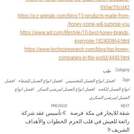
930ac55cd42
https://a-z-animals.com/blog/13-products-made-from-
honey-some-will-surprise-you/
https://www.aol.com/lifestyle/10-best-honey-brands-
everyone-182400864.html
https://www.techsciresearch.com/blog/top-honey-
companies-in-the-world/4443.html
Category
طب
Tags
افضل انواع العسل للتخسيس
افضل انواع العسل للشفاء
افضل
انواع العسل للكحه
افضل انواع العسل لمرضى السكر
افضل انواع
العسل لمرضى السكري
تصفّح
Previous
PREVIOUS
Next
NEXT
شقة للايجار في مكة: فرصة
تأسيس عقد شركة:
Post
Post
المقالات
رائعة للعيش في قلب الحرم
الخطوات والأهداف
الشريف