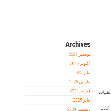
Firewood for Sale Near Me
Barndominium for Sale
مدونة عوالم
Ditchit
online quran academy
أفضل شركة سيو
سوق قربان للسمك
السفارة
Archives
نوفمبر 2025
أكتوبر 2025
مايو 2025
مارس 2025
فبراير 2025
تقنيات
يناير 2025
 أنظمة
ديسمبر 2024