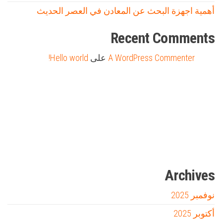
أهمية اجهزة البحث عن المعادن في العصر الحديث
Recent Comments
A WordPress Commenter
على
Hello world!
Firewood for Sale Near Me
Barndominium for Sale
مدونة عوالم
Ditchit
online quran academy
أفضل شركة سيو
سوق قربان للسمك
السفارة
Archives
نوفمبر 2025
أكتوبر 2025