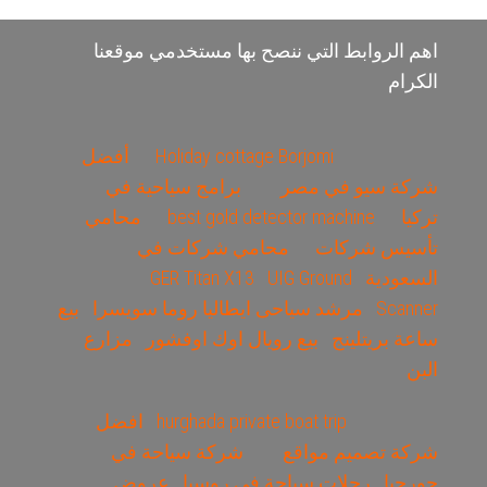
اهم الروابط التي ننصح بها مستخدمي موقعنا
الكرام
Holiday cottage Borjomi
أفضل
شركة سيو في مصر
برامج سياحية في
تركيا
best gold detector machine
محامي
تأسيس شركات
محامي شركات في
السعودية
UIG Ground
GER Titan X13
Scanner
مرشد سياحى ايطاليا روما سويسرا
بيع
ساعة بريتلينج
بيع رويال اوك اوفشور
مزارع
البن
hurghada private boat trip
افضل
شركة تصميم مواقع
شركة سياحة في
جورجيا
رحلات سياحة في روسيا
عروض