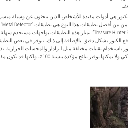
تف
كنوز هي أدوات مفيدة للأشخاص الذين يبحثون عن وسيلة ميسر
Detector” و “Buried Treasure Detector” و “Treasure Hunter Simulator”. تمتاز هذه التطبيقات بواجهات مستخدم سهلة
ع الكنوز بشكل دقيق. بالإضافة إلى ذلك، تتوفر في بعض التطبي
ز باستخدام تقنيات مختلفة مثل الرادار والمجسات الحرارية. تذ
هذه التطبيقات تعتمد على مستشعرات الهاتف الذكي ولا يمكنها توفير نتائج مؤكدة بنسبة 100٪، ولكنها 