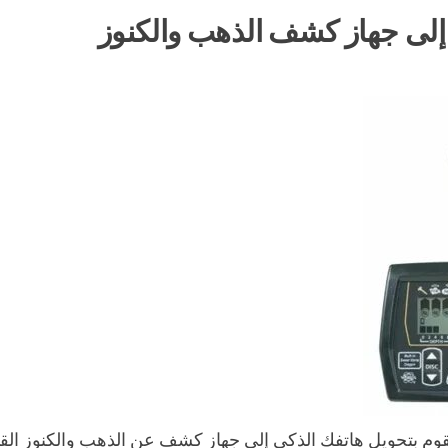
إلى جهاز كشف الذهب والكنوز
قات مثل “Gold Detector” و “Metal Detector” تقوم بتحويل هاتفك الذكي إلى جهاز كشف عن الذهب والكنوز 