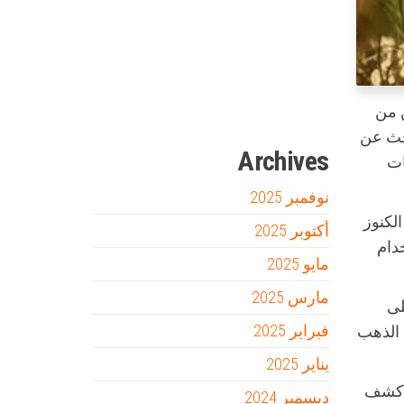
Firewood for Sale Near Me
Barndominium for Sale
مدونة عوالم
Ditchit
online quran academy
أفضل شركة سيو
سوق قربان للسمك
السفارة
ن من
بحث عن
Archives
ات
نوفمبر 2025
لكنوز
أكتوبر 2025
دام
مايو 2025
مارس 2025
لى
فبراير 2025
 الذهب
يناير 2025
 أجهزة كشف
ديسمبر 2024