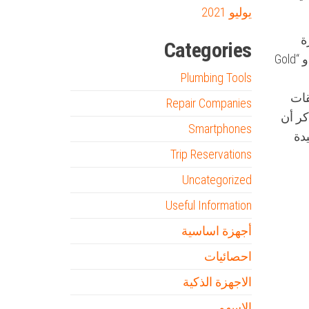
يوليو 2021
ة
Categories
وفعالة للكشف عن المعادن والكنوز تحت الأرض. من بين أفضل تطبيقات هذا النوع هي تطبيقات “Metal Detector” و “Gold
Plumbing Tools
قات
Repair Companies
كر أن
Smartphones
قد تكون مفيدة
Trip Reservations
Uncategorized
Useful Information
أجهزة اساسية
احصائيات
الاجهزة الذكية
الاسهم