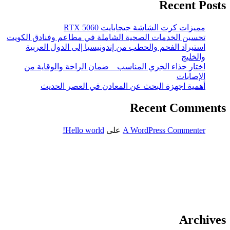
Recent Posts
مميزات كرت الشاشة جيجابايت RTX 5060
تحسين الخدمات الصحية الشاملة في مطاعم وفنادق الكويت
استيراد الفحم والحطب من إندونيسيا إلى الدول العربية
والخليج
اختار حذاء الجري المناسب _ ضمان الراحة والوقاية من
الإصابات
أهمية اجهزة البحث عن المعادن في العصر الحديث
Recent Comments
A WordPress Commenter
على
Hello world!
Firewood for Sale Near Me
Barndominium for Sale
مدونة عوالم
Ditchit
online quran academy
أفضل شركة سيو
سوق قربان للسمك
السفارة
Archives