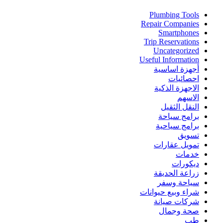
Plumbing Tools
Repair Companies
Smartphones
Trip Reservations
Uncategorized
Useful Information
أجهزة اساسية
احصائيات
الاجهزة الذكية
الاسهم
النقل الثقيل
برامج سياحة
برامج سياحية
تسويق
تمويل عقارات
خدمات
ديكورات
زراعة الحديقة
سياحة وسفر
شراء وبيع حيوانات
شركات صيانة
صحة وجمال
طب