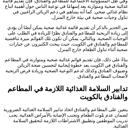
وفي ظل المسؤولية الاجتماعية للمطاعم والفنادق، فإن تقديم قائمة
غذائية صحية ومتوازنة يعد إسهامًا في توعية الناس حول أهمية اتباع
نظام غذائي صحي. كما أنه يساهم في دعم الزبائن الراغبين في
تناول وجبات صحية في بيئة خارج المنزل.
من الجدير بالذكر أن تقديم قائمة غذائية صحية يمكن أيضًا أن يؤدي
إلى زيادة الربحية للمطاعم والفنادق نظرًا للزيادة في الطلب على
الوجبات الصحية. وبالتالي، يمكن أن تكون تلك القوائم ميزة تنافسية
للمطاعم والفنادق في الكويت، حيث يبحث الكثيرون عن خيارات
صحية أثناء تناول الطعام خارج المنزل.
بناءً على ذلك، فإن تقديم قوائم غذائية صحية ومتوازنة في المطاعم
والفنادق في الكويت يعد خطوة إيجابية لتحسين صحة الزبائن
وضيوف الفنادق وكذلك لدعم التوعية الصحية وزيادة فرص الربحية
لأصحاب المطاعم والفنادق.
تدابير السلامة الغذائية اللازمة في المطاعم
والفنادق بالكويت
يتعين على المطاعم والفنادق اتخاذ تدابير السلامة الغذائية الضرورية
لضمان عدم تلوث الطعام وتجنب الإصابة بالأمراض الغذائية. يجب
تدريب الموظفين وتطبيق الاشتراطات اللازمة لتحقيق السلامة
الغذائية.