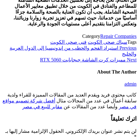
في الختام، نحن بحاجة إلى تحسين الخدمات الصحية الشاملة
للمطاعم والفنادق في الكويت من خلال تطبيق معايير الأعمال
الصحية الشاملة. يجب أن تكون العناية بالصحة والسلامة جزءًا
أساسيًا من خدماتنا، حيث تسهم في تعزيز تجربة زوارنا وزبائننا،
وتعكس التزامنا بتقديم أعلى مستويات الجودة والرعاية.
Category
Repair Companies
Tags
سباك صحى الكويت
فنى صحى الكويت
Previous
تصفّح
Previous
استيراد الفحم والحطب من إندونيسيا إلى الدول العربية
Post
والخليج
المقالات
Next
Next
مميزات كرت الشاشة جيجابايت RTX 5060
Post
About The Author
admin
كاتب محتوى فريد ويقدم العديد من المقالات المميزة للقراء ولدية
سابقة أعمال في عدد من المجالات مثال
أفضل شركة تصميم مواقع
في مصر
وأيضا عدد من المقالات عن
مقابر للبيع في مصر
اترك تعليقاً
لن يتم نشر عنوان بريدك الإلكتروني.
الحقول الإلزامية مشار إليها بـ
*