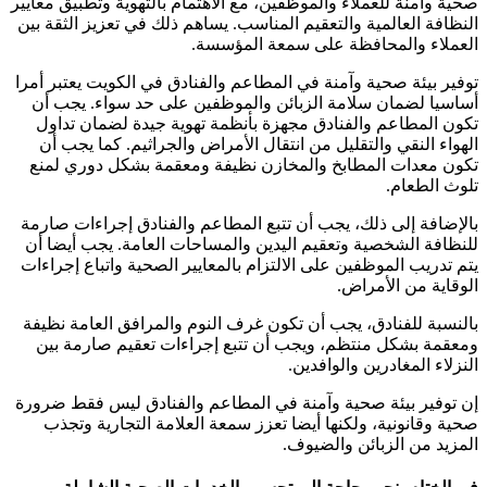
صحية وآمنة للعملاء والموظفين، مع الاهتمام بالتهوية وتطبيق معايير
النظافة العالمية والتعقيم المناسب. يساهم ذلك في تعزيز الثقة بين
العملاء والمحافظة على سمعة المؤسسة.
توفير بيئة صحية وآمنة في المطاعم والفنادق في الكويت يعتبر أمرا
أساسيا لضمان سلامة الزبائن والموظفين على حد سواء. يجب أن
تكون المطاعم والفنادق مجهزة بأنظمة تهوية جيدة لضمان تداول
الهواء النقي والتقليل من انتقال الأمراض والجراثيم. كما يجب أن
تكون معدات المطابخ والمخازن نظيفة ومعقمة بشكل دوري لمنع
تلوث الطعام.
بالإضافة إلى ذلك، يجب أن تتبع المطاعم والفنادق إجراءات صارمة
للنظافة الشخصية وتعقيم اليدين والمساحات العامة. يجب أيضا أن
يتم تدريب الموظفين على الالتزام بالمعايير الصحية واتباع إجراءات
الوقاية من الأمراض.
بالنسبة للفنادق، يجب أن تكون غرف النوم والمرافق العامة نظيفة
ومعقمة بشكل منتظم، ويجب أن تتبع إجراءات تعقيم صارمة بين
النزلاء المغادرين والوافدين.
إن توفير بيئة صحية وآمنة في المطاعم والفنادق ليس فقط ضرورة
صحية وقانونية، ولكنها أيضا تعزز سمعة العلامة التجارية وتجذب
المزيد من الزبائن والضيوف.