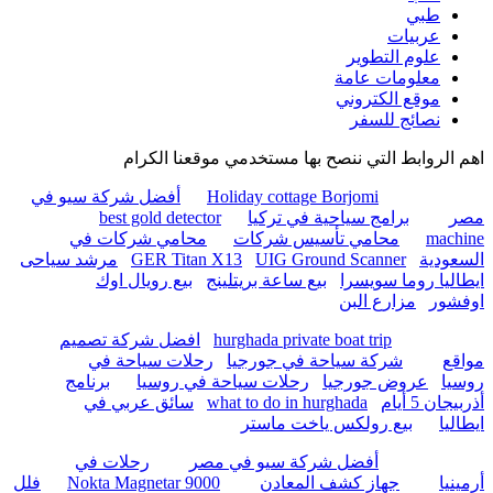
طبي
عربيات
علوم التطوير
معلومات عامة
موقع الكتروني
نصائج للسفر
اهم الروابط التي ننصح بها مستخدمي موقعنا الكرام
Holiday cottage Borjomi
أفضل شركة سيو في
مصر
برامج سياحية في تركيا
best gold detector
machine
محامي تأسيس شركات
محامي شركات في
السعودية
UIG Ground Scanner
GER Titan X13
مرشد سياحى
ايطاليا روما سويسرا
بيع ساعة بريتلينج
بيع رويال اوك
اوفشور
مزارع البن
hurghada private boat trip
افضل شركة تصميم
مواقع
شركة سياحة في جورجيا
رحلات سياحة في
روسيا
عروض جورجيا
رحلات سياحة في روسيا
برنامج
أذربيجان 5 أيام
what to do in hurghada
سائق عربي في
ايطاليا
بيع رولكس ياخت ماستر
أفضل شركة سيو في مصر
رحلات في
أرمينيا
جهاز كشف المعادن
Nokta Magnetar 9000
فلل