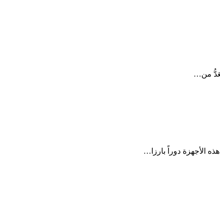
َدُّ من…
ذه الأجهزة دوراً بارزا…