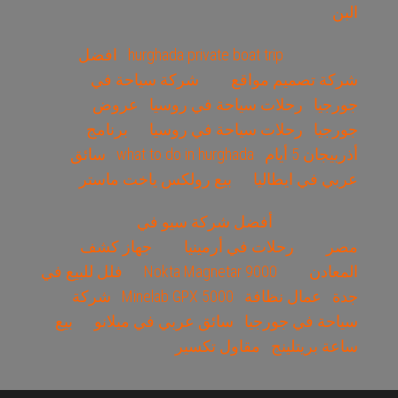
البن
hurghada private boat trip
افضل
شركة تصميم مواقع
شركة سياحة في
جورجيا
رحلات سياحة في روسيا
عروض
جورجيا
رحلات سياحة في روسيا
برنامج
أذربيجان 5 أيام
what to do in hurghada
سائق
عربي في ايطاليا
بيع رولكس ياخت ماستر
أفضل شركة سيو في
مصر
رحلات في أرمينيا
جهاز كشف
المعادن
Nokta Magnetar 9000
فلل للبيع في
جدة
عمال نظافة
Minelab GPX 5000
شركة
سياحة في جورجيا
سائق عربي في ميلانو
بيع
ساعة بريتلينج
مقاول تكسير