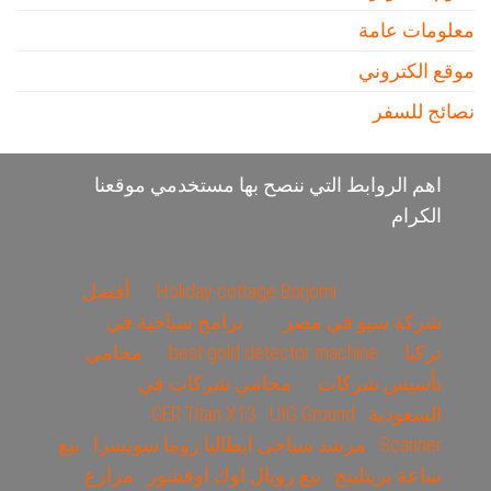
معلومات عامة
موقع الكتروني
نصائج للسفر
اهم الروابط التي ننصح بها مستخدمي موقعنا
الكرام
Holiday cottage Borjomi
أفضل
شركة سيو في مصر
برامج سياحية في
تركيا
best gold detector machine
محامي
تأسيس شركات
محامي شركات في
السعودية
UIG Ground
GER Titan X13
Scanner
مرشد سياحى ايطاليا روما سويسرا
بيع
ساعة بريتلينج
بيع رويال اوك اوفشور
مزارع