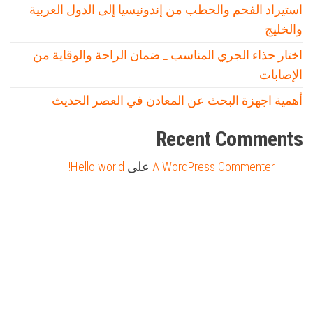
استيراد الفحم والحطب من إندونيسيا إلى الدول العربية
والخليج
اختار حذاء الجري المناسب _ ضمان الراحة والوقاية من
الإصابات
أهمية اجهزة البحث عن المعادن في العصر الحديث
Recent Comments
A WordPress Commenter
على
Hello world!
Firewood for Sale Near Me
Barndominium for Sale
مدونة عوالم
Ditchit
online quran academy
أفضل شركة سيو
سوق قربان للسمك
السفارة