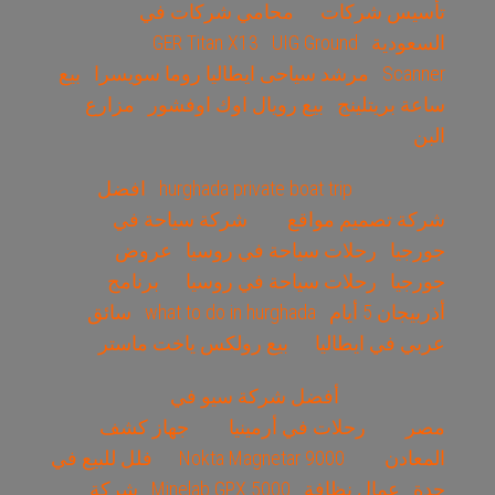
تأسيس شركات
محامي شركات في
السعودية
UIG Ground
GER Titan X13
Scanner
مرشد سياحى ايطاليا روما سويسرا
بيع
ساعة بريتلينج
بيع رويال اوك اوفشور
مزارع
البن
hurghada private boat trip
افضل
شركة تصميم مواقع
شركة سياحة في
جورجيا
رحلات سياحة في روسيا
عروض
جورجيا
رحلات سياحة في روسيا
برنامج
أذربيجان 5 أيام
what to do in hurghada
سائق
عربي في ايطاليا
بيع رولكس ياخت ماستر
أفضل شركة سيو في
مصر
رحلات في أرمينيا
جهاز كشف
المعادن
Nokta Magnetar 9000
فلل للبيع في
جدة
عمال نظافة
Minelab GPX 5000
شركة