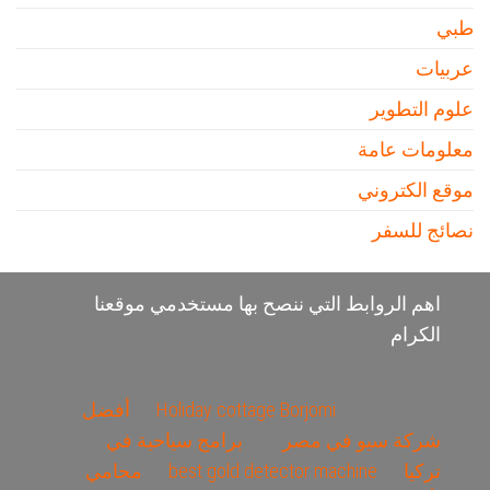
طبي
عربيات
علوم التطوير
معلومات عامة
موقع الكتروني
نصائج للسفر
اهم الروابط التي ننصح بها مستخدمي موقعنا
الكرام
Holiday cottage Borjomi
أفضل
شركة سيو في مصر
برامج سياحية في
تركيا
best gold detector machine
محامي