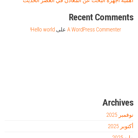
أهمية اجهزة البحث عن المعادن في العصر الحديث
Recent Comments
A WordPress Commenter
على
Hello world!
Firewood for Sale Near Me
Barndominium for Sale
مدونة عوالم
Ditchit
online quran academy
أفضل شركة سيو
سوق قربان للسمك
السفارة
Archives
نوفمبر 2025
أكتوبر 2025
مايو 2025