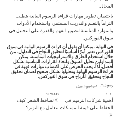
المجال.
باختصار، تطوير مهارات قراءة الرسوم البيانية يتطلب
التزاماً بالتعلم والتدريب المستمر، واستخدام الأدوات
والموارد المناسبة لتطوير الفهم والقدرة على التحليل في
سوق الفوركس.
في النهاية، يمكننا أن نقول أن قراءة الرسوم البيانية في سوق
الفوركس تعتبر أمرًا أساسيًا لتحقيق النجاح في التداول. من
خلال استخدام الطرق والاستراتيجيات المناسبة، يمكن
للمتداولين تحليل السوق واتخاذ القرارات المناسبة بشكل
أفضل. لذا، يجب الحرص على اكتساب مهارات قوية في
قراءة الرسوم البيانية وتحليلها بشكل صحيح لضمان تحقيق
النجاح وتحقيق الأرباح في سوق الفوركس.
Category
Uncategorized
تصفّح
Previous
PREVIOUS
Next
NEXT
أهمية شركات الترميم في
تساقط الشعر: كيف
Post
Post
المقالات
الحفاظ على قيمة الممتلكات
تتعامل مع التوتر؟